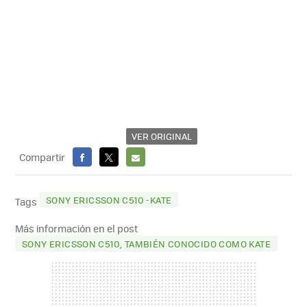
VER ORIGINAL
Compartir
FACEBOOK
X
E-
MAIL
SONY ERICSSON C510 -KATE
Tags
Más información en el post
SONY ERICSSON C510, TAMBIÉN CONOCIDO COMO KATE