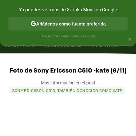
Ya puedes ver más de Xataka Movil en Google
Añádenos como fuente preferida
MENÚ
NUEVO
×
Solo necesitas una cuenta de Google
CONECTIVIDAD
MÓVIL Y SOCIEDAD
APLICACIONES
COM
Foto de Sony Ericsson C510 -kate (9/11)
Más información en el post
SONY ERICSSON C510, TAMBIÉN CONOCIDO COMO KATE