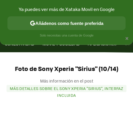
Ya puedes ver más de Xataka Movil en Google
Añádenos como fuente preferida
MENÚ
NUEVO
×
Solo necesitas una cuenta de Google
CONECTIVIDAD
MÓVIL Y SOCIEDAD
APLICACIONES
COM
Foto de Sony Xperia "Sirius" (10/14)
Más información en el post
MÁS DETALLES SOBRE EL SONY XPERIA "SIRIUS", INTERFAZ
INCLUIDA