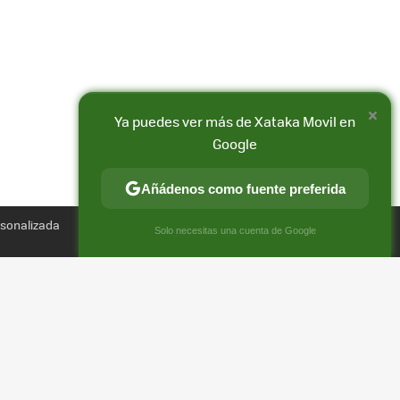
×
Ya puedes ver más de Xataka Movil en
Google
Añádenos como fuente preferida
Compartir
FACEBOOK
X
E-
rsonalizada
×
Solo necesitas una cuenta de Google
MAIL