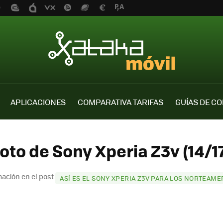
APLICACIONES
COMPARATIVA TARIFAS
GUÍAS DE C
oto de Sony Xperia Z3v (14/1
ación en el post
ASÍ ES EL SONY XPERIA Z3V PARA LOS NORTEAM