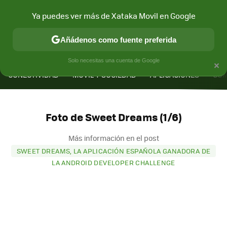
Ya puedes ver más de Xataka Movil en Google
Añádenos como fuente preferida
MENÚ
NUEVO
×
Solo necesitas una cuenta de Google
CONECTIVIDAD
MÓVIL Y SOCIEDAD
APLICACIONES
COM
Foto de Sweet Dreams (1/6)
Más información en el post
SWEET DREAMS, LA APLICACIÓN ESPAÑOLA GANADORA DE
LA ANDROID DEVELOPER CHALLENGE