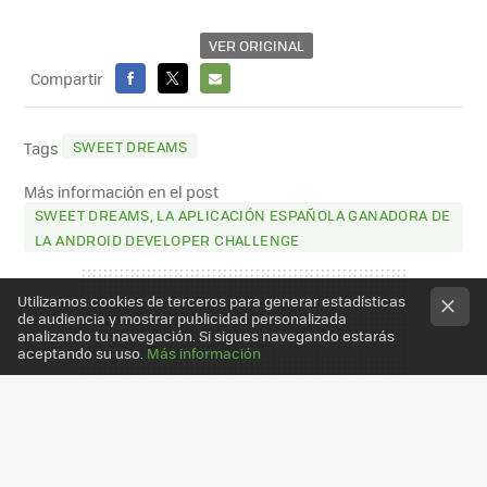
VER ORIGINAL
Compartir
FACEBOOK
X
E-
MAIL
SWEET DREAMS
Tags
Más información en el post
SWEET DREAMS, LA APLICACIÓN ESPAÑOLA GANADORA DE
LA ANDROID DEVELOPER CHALLENGE
Utilizamos cookies de terceros para generar estadísticas
de audiencia y mostrar publicidad personalizada
analizando tu navegación. Si sigues navegando estarás
aceptando su uso.
Más información