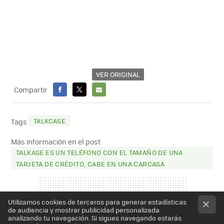
VER ORIGINAL
Compartir
FACEBOOK
X
E-
MAIL
TALKCASE
Tags
Más información en el post
TALKASE ES UN TELÉFONO CON EL TAMAÑO DE UNA
TARJETA DE CRÉDITO, CABE EN UNA CARCASA
Utilizamos cookies de terceros para generar estadísticas
de audiencia y mostrar publicidad personalizada
analizando tu navegación. Si sigues navegando estarás