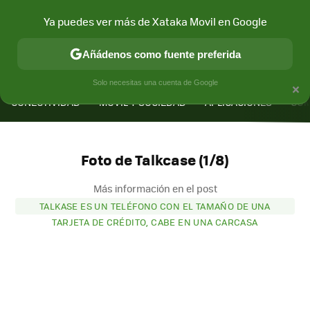
Ya puedes ver más de Xataka Movil en Google
Añádenos como fuente preferida
MENÚ
NUEVO
×
Solo necesitas una cuenta de Google
CONECTIVIDAD
MÓVIL Y SOCIEDAD
APLICACIONES
COM
Foto de Talkcase (1/8)
Más información en el post
TALKASE ES UN TELÉFONO CON EL TAMAÑO DE UNA
TARJETA DE CRÉDITO, CABE EN UNA CARCASA