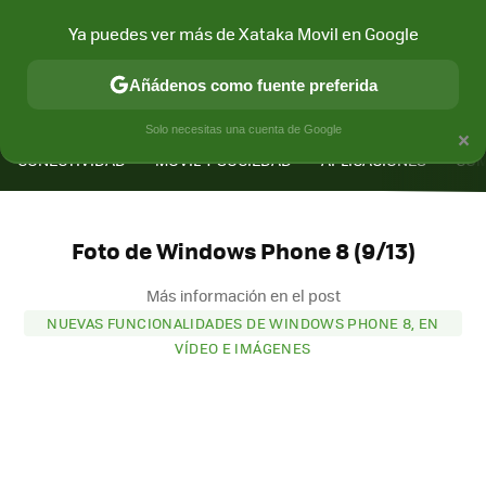
Ya puedes ver más de Xataka Movil en Google
Añádenos como fuente preferida
MENÚ
NUEVO
×
Solo necesitas una cuenta de Google
CONECTIVIDAD
MÓVIL Y SOCIEDAD
APLICACIONES
COM
Foto de Windows Phone 8 (9/13)
Más información en el post
NUEVAS FUNCIONALIDADES DE WINDOWS PHONE 8, EN
VÍDEO E IMÁGENES