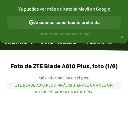
Ya puedes ver más de Xataka Movil en Google
Añádenos como fuente preferida
MENÚ
NUEVO
×
Solo necesitas una cuenta de Google
CONECTIVIDAD
MÓVIL Y SOCIEDAD
APLICACIONES
COM
Foto de ZTE Blade A610 Plus, foto (1/6)
Más información en el post
ZTE BLADE A610 PLUS, ANÁLISIS: ÉRASE UNA VEZ UN
MÓVIL PEGADO A UNA BATERÍA