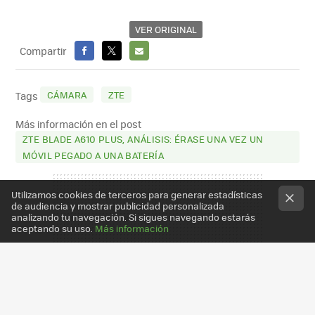
VER ORIGINAL
Compartir
FACEBOOK
X
E-
MAIL
CÁMARA
ZTE
Tags
Más información en el post
ZTE BLADE A610 PLUS, ANÁLISIS: ÉRASE UNA VEZ UN
MÓVIL PEGADO A UNA BATERÍA
Utilizamos cookies de terceros para generar estadísticas
de audiencia y mostrar publicidad personalizada
analizando tu navegación. Si sigues navegando estarás
aceptando su uso.
Más información