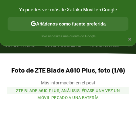
Ya puedes ver más de Xataka Movil en Google
Añádenos como fuente preferida
MENÚ
NUEVO
×
Solo necesitas una cuenta de Google
CONECTIVIDAD
MÓVIL Y SOCIEDAD
APLICACIONES
COM
Foto de ZTE Blade A610 Plus, foto (1/6)
Más información en el post
ZTE BLADE A610 PLUS, ANÁLISIS: ÉRASE UNA VEZ UN
MÓVIL PEGADO A UNA BATERÍA