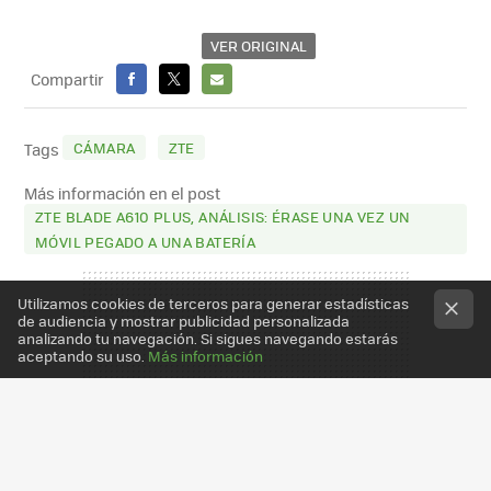
VER ORIGINAL
Compartir
FACEBOOK
X
E-
MAIL
CÁMARA
ZTE
Tags
Más información en el post
ZTE BLADE A610 PLUS, ANÁLISIS: ÉRASE UNA VEZ UN
MÓVIL PEGADO A UNA BATERÍA
Utilizamos cookies de terceros para generar estadísticas
de audiencia y mostrar publicidad personalizada
analizando tu navegación. Si sigues navegando estarás
aceptando su uso.
Más información