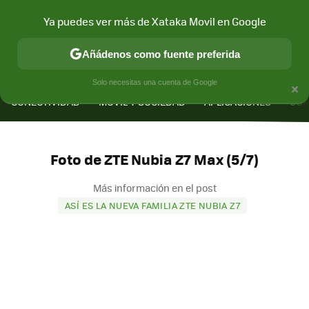
Ya puedes ver más de Xataka Movil en Google
Añádenos como fuente preferida
MENÚ
NUEVO
×
Solo necesitas una cuenta de Google
CONECTIVIDAD
MÓVIL Y SOCIEDAD
APLICACIONES
COM
Foto de ZTE Nubia Z7 Max (5/7)
Más información en el post
ASÍ ES LA NUEVA FAMILIA ZTE NUBIA Z7