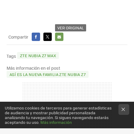
VER ORIGINAL
Compartir
FACEBOOK
X
E-
MAIL
ZTE NUBIA Z7 MAX
Tags
Más información en el post
ASÍ ES LA NUEVA FAMILIA ZTE NUBIA Z7
Utilizamos cookies de terceros para generar estadísticas
de audiencia y mostrar publicidad personalizada
analizando tu navegación. Si sigues navegando estarás
aceptando su uso.
Más información