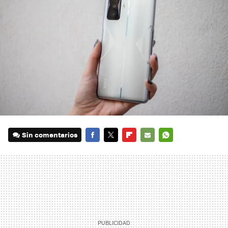
Sin comentarios
FACEBOOK
TWITTER
FLIPBOARD
E-
WHATSAPP
MAIL