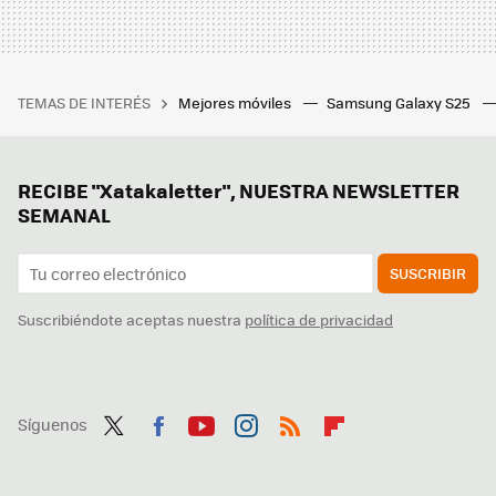
TEMAS DE INTERÉS
Mejores móviles
Samsung Galaxy S25
RECIBE "Xatakaletter", NUESTRA NEWSLETTER
SEMANAL
SUSCRIBIR
Suscribiéndote aceptas nuestra
política de privacidad
Síguenos
Twit
Fac
You
Inst
RSS
Flip
ter
ebo
tub
agr
boa