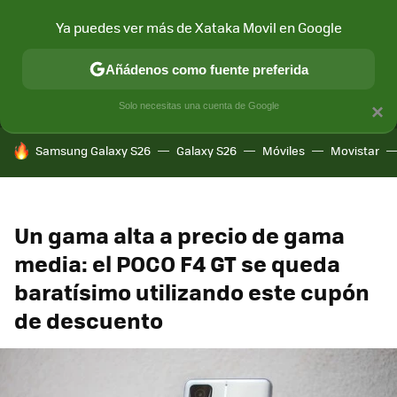
Ya puedes ver más de Xataka Movil en Google
MENÚ
NUEVO
Añádenos como fuente preferida
CONECTIVIDAD
MÓVIL Y SOCIEDAD
APLICACIONES
COM
Solo necesitas una cuenta de Google
×
HOY SE HABLA DE
Samsung Galaxy S26
Galaxy S26
Móviles
Movistar
Un gama alta a precio de gama
media: el POCO F4 GT se queda
baratísimo utilizando este cupón
de descuento