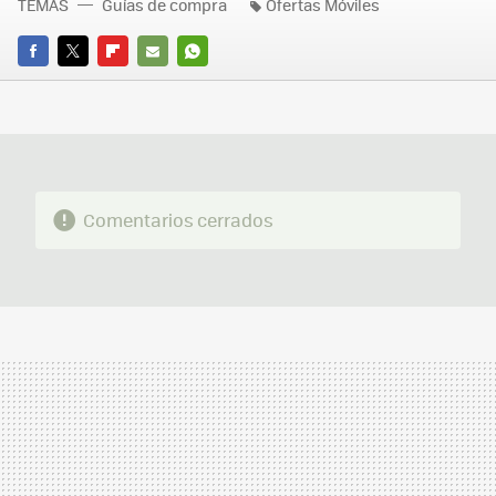
TEMAS
Guías de compra
Ofertas Móviles
FACEBOOK
TWITTER
FLIPBOARD
E-
WHATSAPP
MAIL
Comentarios cerrados