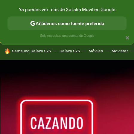
Ya puedes ver más de Xataka Movil en Google
CONECTIVIDAD
MÓVIL Y SOCIEDAD
APLICACIONES
COM
Añádenos como fuente preferida
Solo necesitas una cuenta de Google
×
HOY SE HABLA DE
Samsung Galaxy S26
Galaxy S26
Móviles
Movistar