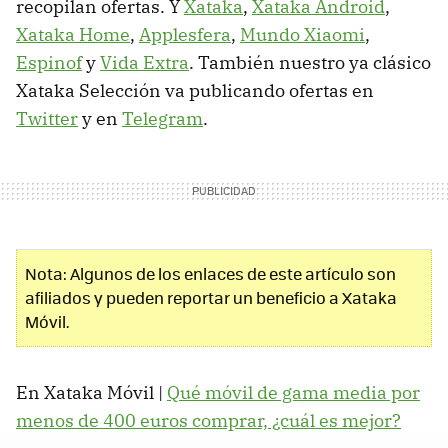
recopilan ofertas. Y
Xataka
,
Xataka Android
,
Xataka Home
,
Applesfera
,
Mundo Xiaomi
,
Espinof
y
Vida Extra
. También nuestro ya clásico
Xataka Selección va publicando ofertas en
Twitter
y en
Telegram
.
Nota: Algunos de los enlaces de este artículo son
afiliados y pueden reportar un beneficio a Xataka
Móvil.
En Xataka Móvil |
Qué móvil de gama media por
menos de 400 euros comprar, ¿cuál es mejor?