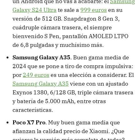
un Android que no vas a acabarte: el
Samsung
Galaxy S24 Ultra
te sale a
999 euros
en su
versión de 512 GB. Snapdragon 8 Gen 3,
cuádruple cámara trasera, el siempre
bienvenido S Pen, pantallón AMOLED LTPO
de 6,8 pulgadas y muchísimo más.
Samsung Galaxy A35
. Buen gama media de
2024 que se pone a tiro de compra impulsiva:
por
249 euros
es una elección a considerar. El
Samsung Galaxy A35
viene con un ajustado
Exynos 1380, 6/128 GB, triple cámara trasera
y batería de 5.000 mAh, entre otras
características.
Poco X7 Pro
. Muy buen gama media que
afianzan la calidad precio de Xiaomi. ¿Que
quieres la versión más completa de todas?