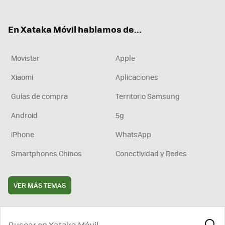
ter
ebo
tub
agr
boa
ok
e
am
rd
En Xataka Móvil hablamos de...
Movistar
Apple
Xiaomi
Aplicaciones
Guías de compra
Territorio Samsung
Android
5g
iPhone
WhatsApp
Smartphones Chinos
Conectividad y Redes
VER MÁS TEMAS