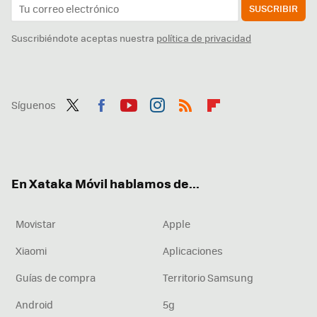
SUSCRIBIR
Suscribiéndote aceptas nuestra
política de privacidad
Síguenos
Twit
Fac
You
Inst
RSS
Flip
ter
ebo
tub
agr
boa
ok
e
am
rd
En Xataka Móvil hablamos de...
Movistar
Apple
Xiaomi
Aplicaciones
Guías de compra
Territorio Samsung
Android
5g