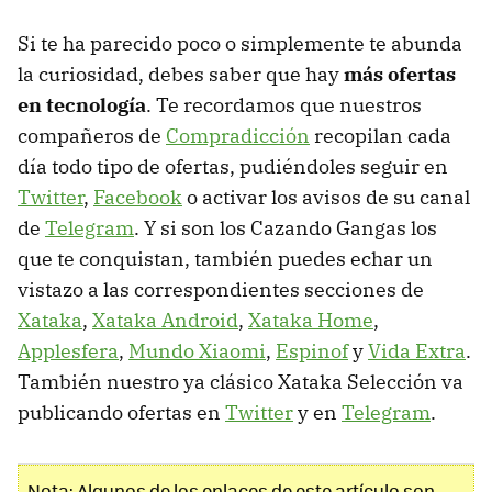
Si te ha parecido poco o simplemente te abunda
la curiosidad, debes saber que hay
más ofertas
en tecnología
. Te recordamos que nuestros
compañeros de
Compradicción
recopilan cada
día todo tipo de ofertas, pudiéndoles seguir en
Twitter
,
Facebook
o activar los avisos de su canal
de
Telegram
. Y si son los Cazando Gangas los
que te conquistan, también puedes echar un
vistazo a las correspondientes secciones de
Xataka
,
Xataka Android
,
Xataka Home
,
Applesfera
,
Mundo Xiaomi
,
Espinof
y
Vida Extra
.
También nuestro ya clásico Xataka Selección va
publicando ofertas en
Twitter
y en
Telegram
.
Nota: Algunos de los enlaces de este artículo son