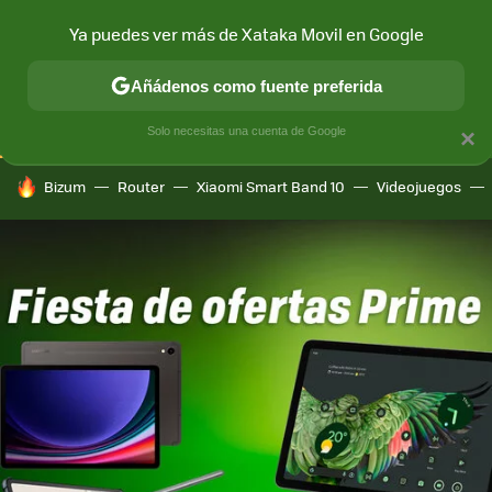
Ya puedes ver más de Xataka Movil en Google
CONECTIVIDAD
MÓVIL Y SOCIEDAD
APLICACIONES
COM
Añádenos como fuente preferida
Solo necesitas una cuenta de Google
×
HOY SE HABLA DE
Bizum
Router
Xiaomi Smart Band 10
Videojuegos