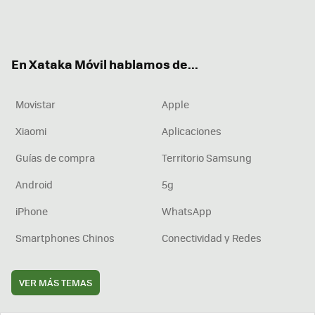
Twit
Fac
You
Inst
RSS
Flip
ter
ebo
tub
agr
boa
ok
e
am
rd
En Xataka Móvil hablamos de...
Movistar
Apple
Xiaomi
Aplicaciones
Guías de compra
Territorio Samsung
Android
5g
iPhone
WhatsApp
Smartphones Chinos
Conectividad y Redes
VER MÁS TEMAS