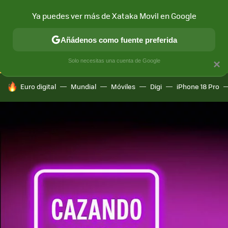
Ya puedes ver más de Xataka Movil en Google
CONECTIVIDAD
MÓVIL Y SOCIEDAD
APLICACIONES
COM
Añádenos como fuente preferida
Solo necesitas una cuenta de Google
×
HOY SE HABLA DE
Euro digital
Mundial
Móviles
Digi
iPhone 18 Pro