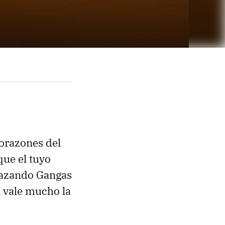
corazones del
que el tuyo
 Cazando Gangas
n vale mucho la