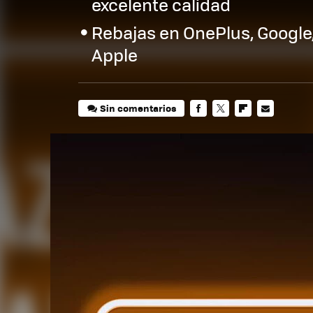
excelente calidad
Rebajas en OnePlus, Google
Apple
Sin comentarios
FACEBOOK
TWITTER
FLIPBOARD
E-
MAIL