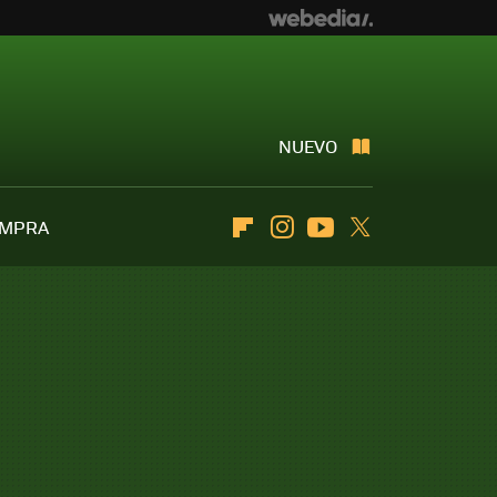
NUEVO
OMPRA
Flipboard
Instagram
Youtube
Twitter