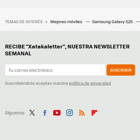
TEMAS DE INTERÉS
Mejores móviles
Samsung Galaxy S25
RECIBE "Xatakaletter", NUESTRA NEWSLETTER
SEMANAL
SUSCRIBIR
Suscribiéndote aceptas nuestra
política de privacidad
Síguenos
Twit
Fac
You
Inst
RSS
Flip
ter
ebo
tub
agr
boa