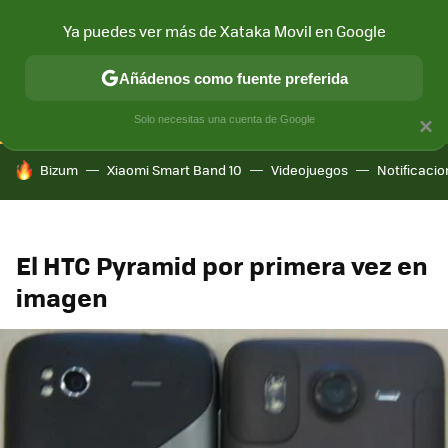
Ya puedes ver más de Xataka Movil en Google
CONECTIVIDAD
MÓVIL Y SOCIEDAD
APLICACIONES
COM
Añádenos como fuente preferida
Solo necesitas una cuenta de Google
×
HOY SE HABLA DE
Bizum
Xiaomi Smart Band 10
Videojuegos
Notificaci
El HTC Pyramid por primera vez en
imagen