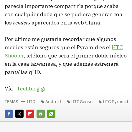
parecía importante compartirla porque acaba
con cualquier duda que se pudiera generar con
los
renders
aparecidos en la web China.
Por último me gustaría recordar que algunos
medios están seguros que el Pyramid es el
HTC
Shooter
, teléfono que será el primer doble núcleo
en la casa taiwanesa, y que además estrenará
pantallas qHD.
Vía |
Techblog.gr
TEMAS
HTC
Android
HTC Sense
HTC Pyramid
FACEBOOK
TWITTER
FLIPBOARD
E-
WHATSAPP
MAIL