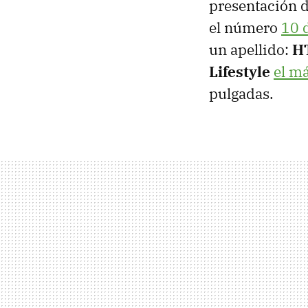
presentación 
el número
10 
un apellido:
HT
Lifestyle
el má
pulgadas.