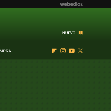
NUEVO
OMPRA
Flipboard
Instagram
Youtube
Twitter