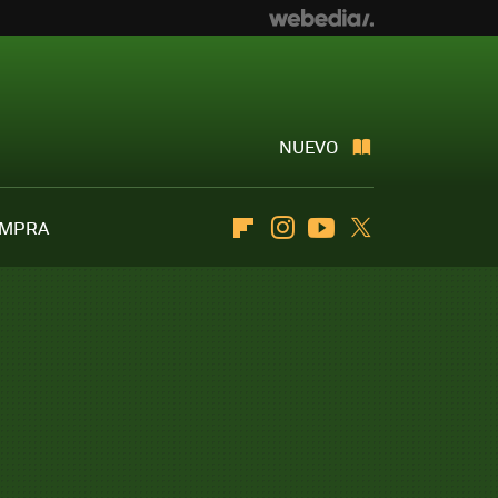
NUEVO
OMPRA
Flipboard
Instagram
Youtube
Twitter