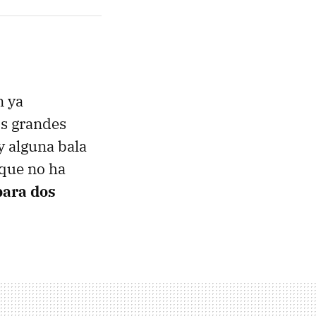
n ya
os grandes
y alguna bala
 que no ha
para dos