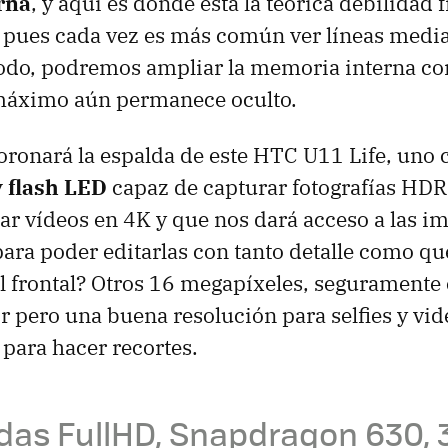
rna
, y aquí es donde está la teórica debilidad 
 pues cada vez es más común ver líneas medi
todo, podremos ampliar la memoria interna c
áximo aún permanece oculto.
oronará la espalda de este HTC U11 Life, uno
 flash LED
capaz de capturar fotografías HDR
bar vídeos en 4K y que nos dará acceso a las i
ra poder editarlas con tanto detalle como q
l frontal? Otros 16 megapíxeles, seguramente
 pero una buena resolución para selfies y vi
para hacer recortes.
das FullHD, Snapdragon 630, 