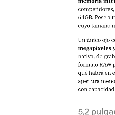
memoria inte
competidores,
64GB. Pese a 
cuyo tamaño m
Un único ojo c
megapíxeles y
nativa, de gra
formato RAW pa
qué habrá en e
apertura menor
con capacidad 
5,2 pulga