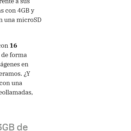
frente a sus
as con 4GB y
on una microSD
 con
16
 de forma
mágenes en
ueramos. ¿Y
 con una
deollamadas,
3GB de