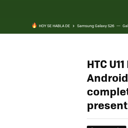
HOY SE HABLA DE
Samsung Galaxy S26
Ga
HTC U11 
Android 
complet
present