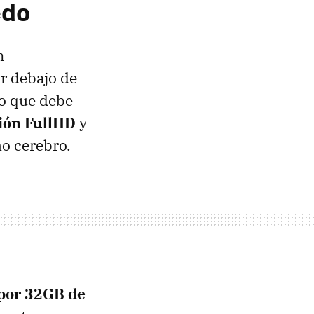
edo
n
or debajo de
no que debe
ión FullHD
y
 cerebro.
por 32GB de