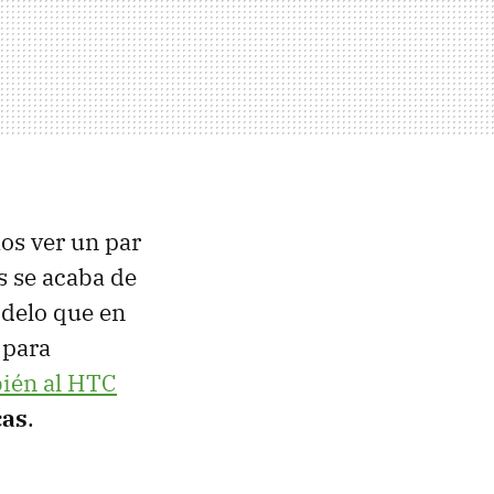
os ver un par
s se acaba de
delo que en
 para
ién al HTC
cas
.