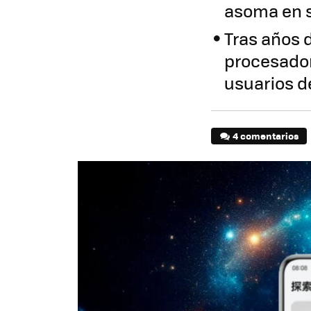
asoma en s
Tras años d
procesador
usuarios de
4 comentarios