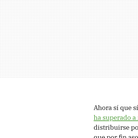
Ahora sí que s
ha superado a 
distribuirse p
que por fin as