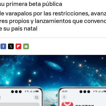
u primera beta pública
e varapalos por las restricciones, avan
es propios y lanzamientos que convenc
 su país natal
FACEBOOK
TWITTER
FLIPBOARD
E-
MAIL