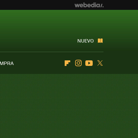
NUEVO
OMPRA
Flipboard
Instagram
Youtube
Twitter