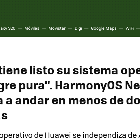
laxy S26
Móviles
Movistar
Digi
Google Maps
WiFi
tiene listo su sistema op
gre pura". HarmonyOS Ne
 a andar en menos de d
as
 operativo de Huawei se independiza de 