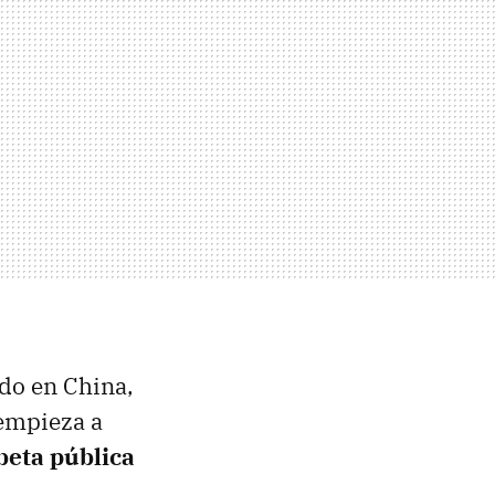
ado en China,
 empieza a
beta pública