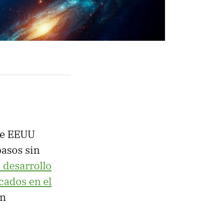
 de EEUU
pasos sin
 desarrollo
cados en el
un