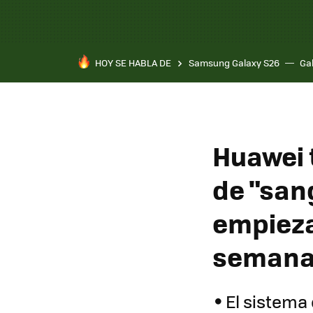
HOY SE HABLA DE
Samsung Galaxy S26
Ga
Huawei 
de "san
empieza
seman
El sistema