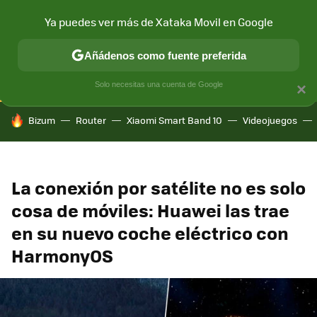
Ya puedes ver más de Xataka Movil en Google
CONECTIVIDAD
MÓVIL Y SOCIEDAD
APLICACIONES
COM
Añádenos como fuente preferida
Solo necesitas una cuenta de Google
×
HOY SE HABLA DE
Bizum
Router
Xiaomi Smart Band 10
Videojuegos
La conexión por satélite no es solo
cosa de móviles: Huawei las trae
en su nuevo coche eléctrico con
HarmonyOS