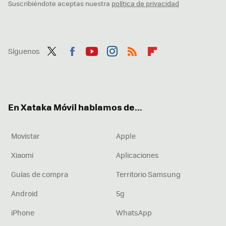
Suscribiéndote aceptas nuestra
política de privacidad
Síguenos
Twit
Fac
You
Inst
RSS
Flip
ter
ebo
tub
agr
boa
ok
e
am
rd
En Xataka Móvil hablamos de...
Movistar
Apple
Xiaomi
Aplicaciones
Guías de compra
Territorio Samsung
Android
5g
iPhone
WhatsApp