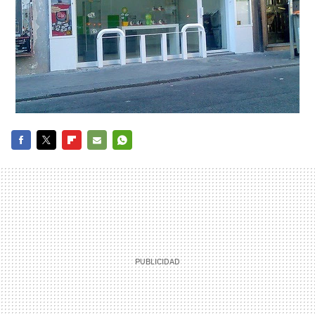
FACEBOOK
TWITTER
FLIPBOARD
E-
WHATSAPP
MAIL