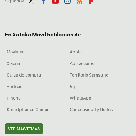
Síguenos
Twit
Fac
You
Inst
RSS
Flip
ter
ebo
tub
agr
boa
ok
e
am
rd
En Xataka Móvil hablamos de...
Movistar
Apple
Xiaomi
Aplicaciones
Guías de compra
Territorio Samsung
Android
5g
iPhone
WhatsApp
Smartphones Chinos
Conectividad y Redes
VER MÁS TEMAS