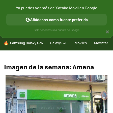
Ya puedes ver más de Xataka Movil en Google
CONECTIVIDAD
MÓVIL Y SOCIEDAD
APLICACIONES
COM
Añádenos como fuente preferida
Solo necesitas una cuenta de Google
×
HOY SE HABLA DE
Samsung Galaxy S26
Galaxy S26
Móviles
Movistar
Imagen de la semana: Amena