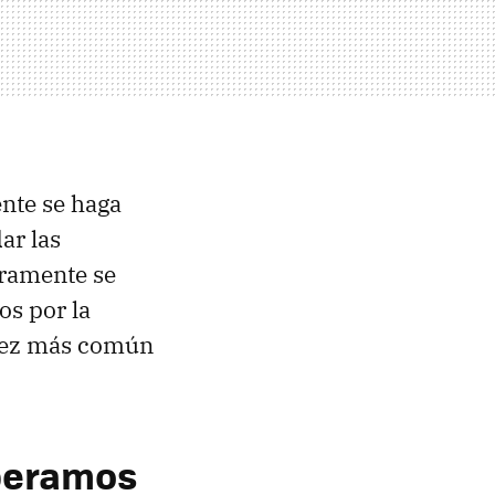
nte se haga
ar las
uramente se
s por la
ez más común
speramos