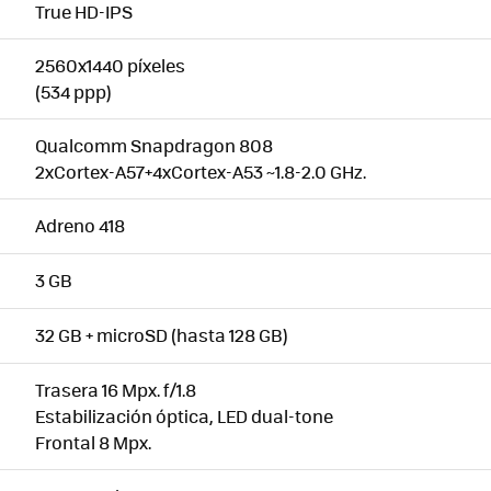
True HD-IPS
2560x1440 píxeles
(534 ppp)
Qualcomm Snapdragon 808
2xCortex-A57+4xCortex-A53 ~1.8-2.0 GHz.
Adreno 418
3 GB
32 GB + microSD (hasta 128 GB)
Trasera 16 Mpx. f/1.8
Estabilización óptica, LED dual-tone
Frontal 8 Mpx.