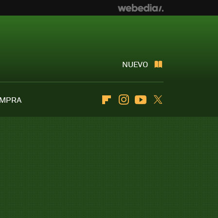
NUEVO
OMPRA
Flipboard
Instagram
Youtube
Twitter