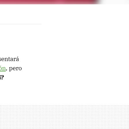
sentará
ón
, pero
G?