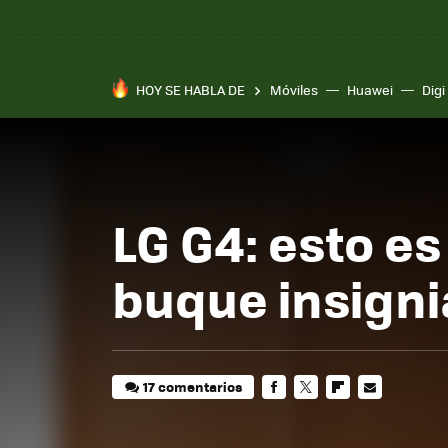
HOY SE HABLA DE
Móviles
Huawei
Digi
LG G4: esto e
buque insigni
17 comentarios
FACEBOOK
TWITTER
FLIPBOARD
E-
MAIL