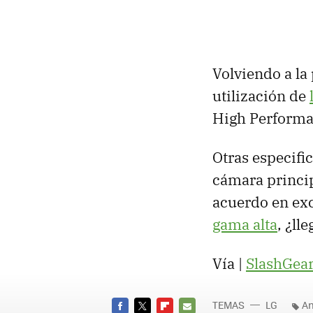
Volviendo a la 
utilización de
High Performan
Otras especifi
cámara princi
acuerdo en exc
gama alta
, ¿ll
Vía |
SlashGea
TEMAS
LG
An