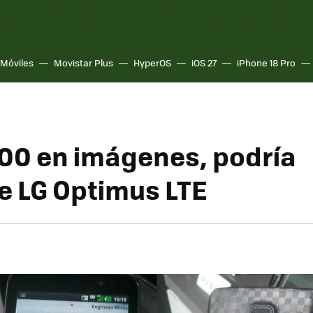
Móviles
Movistar Plus
HyperOS
iOS 27
iPhone 18 Pro
00 en imágenes, podría
e LG Optimus LTE