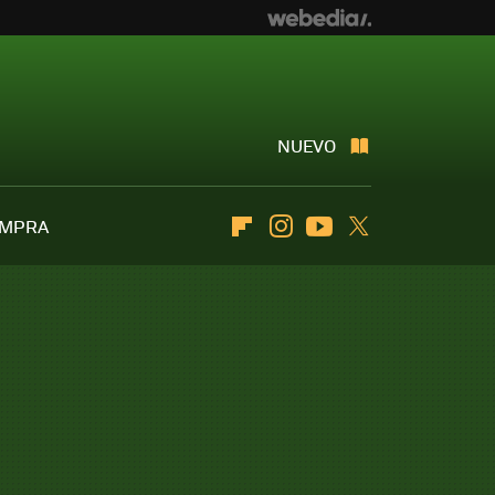
NUEVO
OMPRA
Flipboard
Instagram
Youtube
Twitter