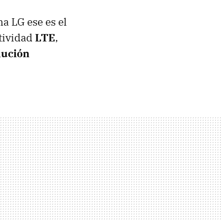
ma LG ese es el
ctividad
LTE
,
lución