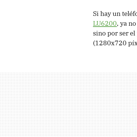
Si hay un teléf
LU6200
, ya n
sino por ser e
(1280x720 píx