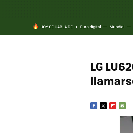
HOY SE HABLA DE
Euro digital
Mundial
LG LU62
llamars
FACEBOOK
TWITTER
FLIPBOARD
E-
MAIL