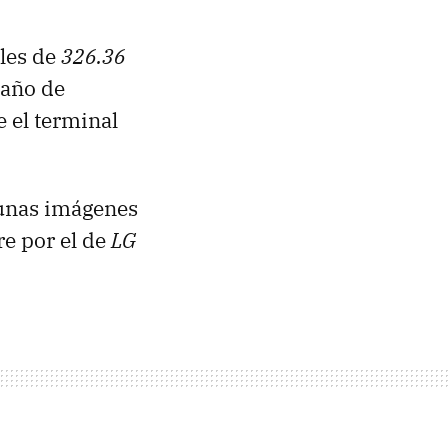
eles de
326.36
maño de
 el terminal
 unas imágenes
e por el de
LG