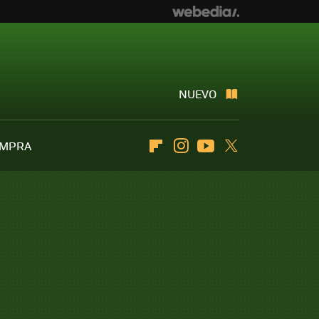
NUEVO
OMPRA
Flipboard
Instagram
Youtube
Twitter