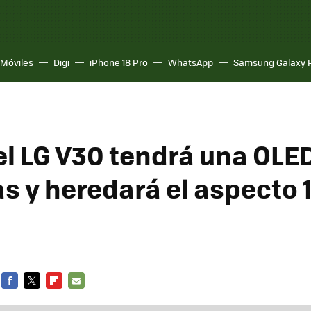
Móviles
Digi
iPhone 18 Pro
WhatsApp
Samsung Galaxy 
 el LG V30 tendrá una OLE
s y heredará el aspecto 1
FACEBOOK
TWITTER
FLIPBOARD
E-