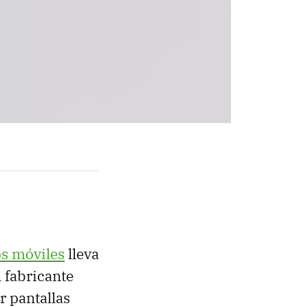
os móviles
lleva
 fabricante
r pantallas