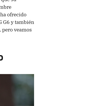
ombre
 ha ofrecido
LG G6 y también
, pero veamos
D