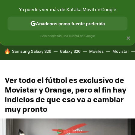
Ya puedes ver más de Xataka Movil en Google
CONECTIVIDAD
MÓVIL Y SOCIEDAD
APLICACIONES
COM
Añádenos como fuente preferida
Solo necesitas una cuenta de Google
×
HOY SE HABLA DE
Samsung Galaxy S26
Galaxy S26
Móviles
Movistar
Ver todo el fútbol es exclusivo de
Movistar y Orange, pero al fin hay
indicios de que eso va a cambiar
muy pronto