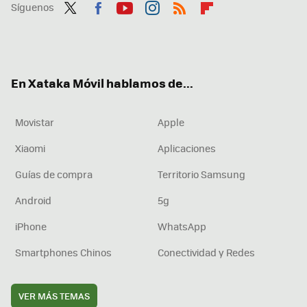
Síguenos
Twit
Fac
You
Inst
RSS
Flip
ter
ebo
tub
agr
boa
ok
e
am
rd
En Xataka Móvil hablamos de...
Movistar
Apple
Xiaomi
Aplicaciones
Guías de compra
Territorio Samsung
Android
5g
iPhone
WhatsApp
Smartphones Chinos
Conectividad y Redes
VER MÁS TEMAS