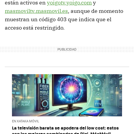
están activos en
yoigotv.yoigo.com
y
masmoviltv.masmovil.es
, aunque de momento
muestran un código 403 que indica que el
acceso está restringido.
EN XATAKA MÓVIL
La televisión barata se apodera del low cost: estos
son los mejores combinados de Digi, MásMóvil,