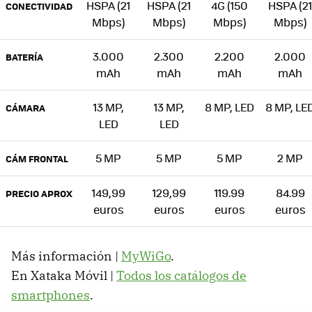
HSPA (21
HSPA (21
4G (150
HSPA (21
CONECTIVIDAD
Mbps)
Mbps)
Mbps)
Mbps)
3.000
2.300
2.200
2.000
BATERÍA
mAh
mAh
mAh
mAh
13 MP,
13 MP,
8 MP, LED
8 MP, LE
CÁMARA
LED
LED
5 MP
5 MP
5 MP
2 MP
CÁM FRONTAL
149,99
129,99
119.99
84.99
PRECIO APROX
euros
euros
euros
euros
Más información |
MyWiGo
.
En Xataka Móvil |
Todos los catálogos de
smartphones
.