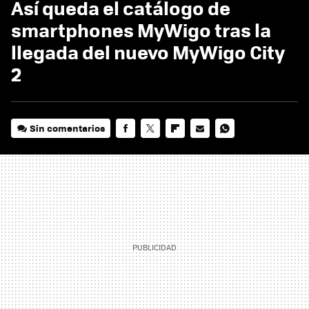
Así queda el catálogo de
smartphones MyWigo tras la
llegada del nuevo MyWigo City
2
Sin comentarios
FACEBOOK
TWITTER
FLIPBOARD
E-
WHATSAPP
MAIL