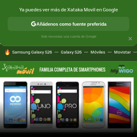
Ya puedes ver más de Xataka Movil en Google
CONECTIVIDAD
MÓVIL Y SOCIEDAD
APLICACIONES
COM
Añádenos como fuente preferida
Solo necesitas una cuenta de Google
×
HOY SE HABLA DE
Samsung Galaxy S26
Galaxy S26
Móviles
Movistar