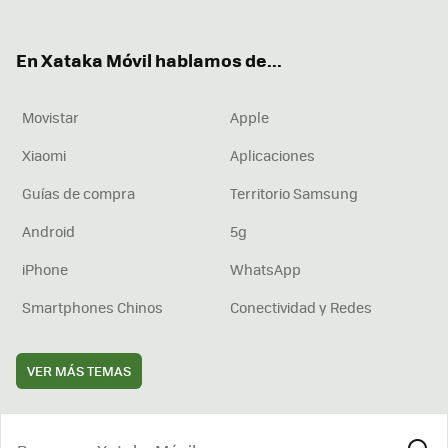
ter
ebo
tub
agr
boa
ok
e
am
rd
En Xataka Móvil hablamos de...
Movistar
Apple
Xiaomi
Aplicaciones
Guías de compra
Territorio Samsung
Android
5g
iPhone
WhatsApp
Smartphones Chinos
Conectividad y Redes
VER MÁS TEMAS