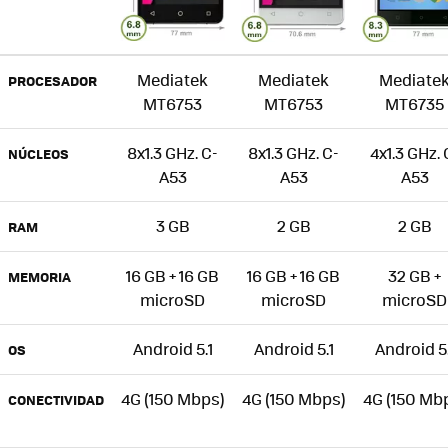
Mediatek
Mediatek
Mediate
PROCESADOR
MT6753
MT6753
MT6735
8x1.3 GHz. C-
8x1.3 GHz. C-
4x1.3 GHz. 
NÚCLEOS
A53
A53
A53
3 GB
2 GB
2 GB
RAM
16 GB + 16 GB
16 GB + 16 GB
32 GB +
MEMORIA
microSD
microSD
microSD
Android 5.1
Android 5.1
Android 5.
OS
4G (150 Mbps)
4G (150 Mbps)
4G (150 Mb
CONECTIVIDAD