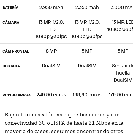
2.950 mAh
2.350 mAh
3.000 mA
BATERÍA
13 MP, f/2.0,
13 MP, f/2.0,
13 MP, LE
CÁMARA
LED
LED
1080p@30f
1080p@30fps
1080p@30fps
8 MP
5 MP
5 MP
CÁM FRONTAL
DualSIM
DualSIM
Sensor d
DESTACA
huella
DualSIM
249,90 euros
199,90 euros
179,90 eur
PRECIO APROX
Bajando un escalón las especificaciones y con
conectividad 3G o HSPA de hasta 21 Mbps en la
mayoría de casos, seguimos encontrando otros