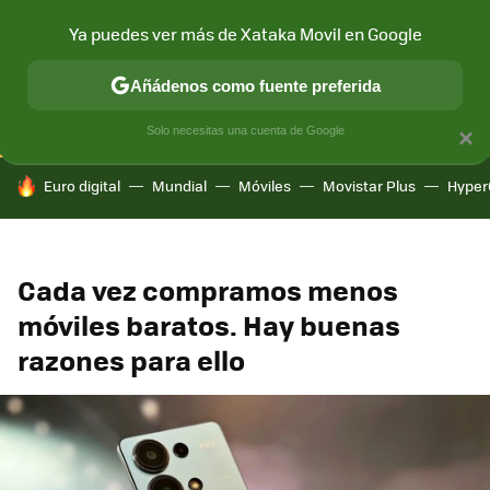
Ya puedes ver más de Xataka Movil en Google
CONECTIVIDAD
MÓVIL Y SOCIEDAD
APLICACIONES
COM
Añádenos como fuente preferida
Solo necesitas una cuenta de Google
×
HOY SE HABLA DE
Euro digital
Mundial
Móviles
Movistar Plus
Hyper
Cada vez compramos menos
móviles baratos. Hay buenas
razones para ello