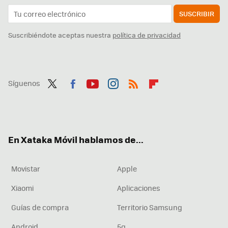
SUSCRIBIR
Suscribiéndote aceptas nuestra
política de privacidad
Síguenos
Twit
Fac
You
Inst
RSS
Flip
ter
ebo
tub
agr
boa
ok
e
am
rd
En Xataka Móvil hablamos de...
Movistar
Apple
Xiaomi
Aplicaciones
Guías de compra
Territorio Samsung
Android
5g