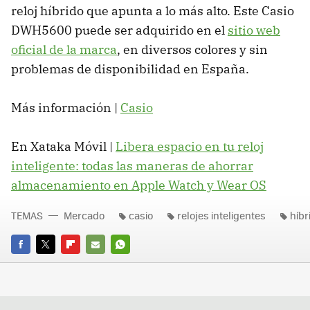
reloj híbrido que apunta a lo más alto. Este Casio
DWH5600 puede ser adquirido en el
sitio web
oficial de la marca
, en diversos colores y sin
problemas de disponibilidad en España.
Más información |
Casio
En Xataka Móvil |
Libera espacio en tu reloj
inteligente: todas las maneras de ahorrar
almacenamiento en Apple Watch y Wear OS
TEMAS
Mercado
casio
relojes inteligentes
híbr
FACEBOOK
TWITTER
FLIPBOARD
E-
WHATSAPP
MAIL