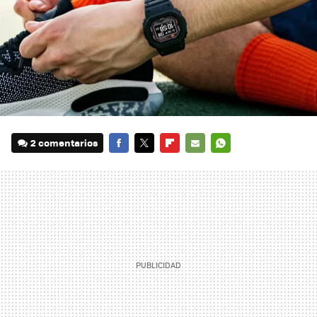
2 comentarios
FACEBOOK
TWITTER
FLIPBOARD
E-
WHATSAPP
MAIL