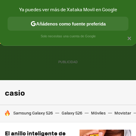
Ya puedes ver más de Xataka Movil en Google
CONECTIVIDAD
MÓVIL Y SOCIEDAD
APLICACIONES
COM
Añádenos como fuente preferida
Solo necesitas una cuenta de Google
×
casio
HOY SE HABLA DE
Samsung Galaxy S26
Galaxy S26
Móviles
Movistar
El anillo inteligente de