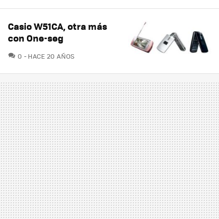
Casio W51CA, otra más
con One-seg
COMENTARIOS
0
HACE 20 AÑOS