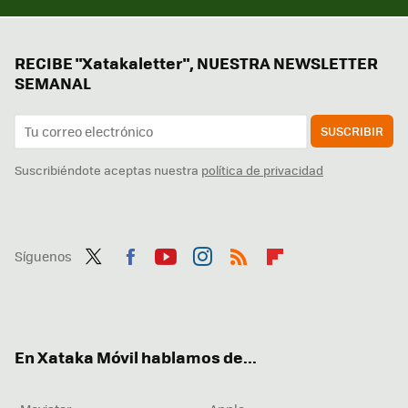
RECIBE "Xatakaletter", NUESTRA NEWSLETTER
SEMANAL
SUSCRIBIR
Suscribiéndote aceptas nuestra
política de privacidad
Síguenos
Twit
Fac
You
Inst
RSS
Flip
ter
ebo
tub
agr
boa
ok
e
am
rd
En Xataka Móvil hablamos de...