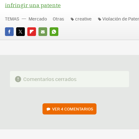
infringir una patente
TEMAS
Mercado
Otras
creative
Violación de Pate
FACEBOOK
TWITTER
FLIPBOARD
E-
WHATSAPP
MAIL
Comentarios cerrados
VER
4 COMENTARIOS