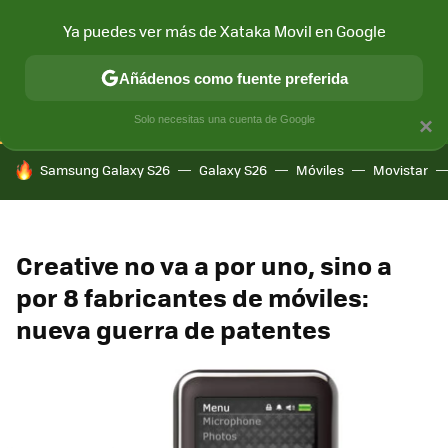
Ya puedes ver más de Xataka Movil en Google
CONECTIVIDAD
MÓVIL Y SOCIEDAD
APLICACIONES
COM
Añádenos como fuente preferida
Solo necesitas una cuenta de Google
×
HOY SE HABLA DE
Samsung Galaxy S26
Galaxy S26
Móviles
Movistar
Creative no va a por uno, sino a
por 8 fabricantes de móviles:
nueva guerra de patentes