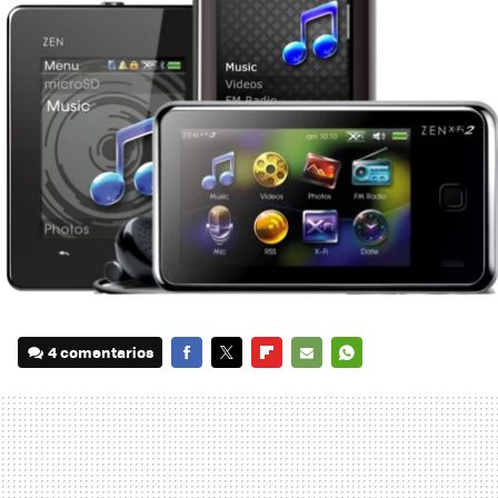
4 comentarios
FACEBOOK
TWITTER
FLIPBOARD
E-
WHATSAPP
MAIL