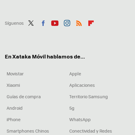
Síguenos
Twit
Fac
You
Inst
RSS
Flip
ter
ebo
tub
agr
boa
ok
e
am
rd
En Xataka Móvil hablamos de...
Movistar
Apple
Xiaomi
Aplicaciones
Guías de compra
Territorio Samsung
Android
5g
iPhone
WhatsApp
Smartphones Chinos
Conectividad y Redes