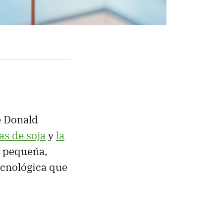
e Donald
s de soja
y
la
a pequeña,
ecnológica que