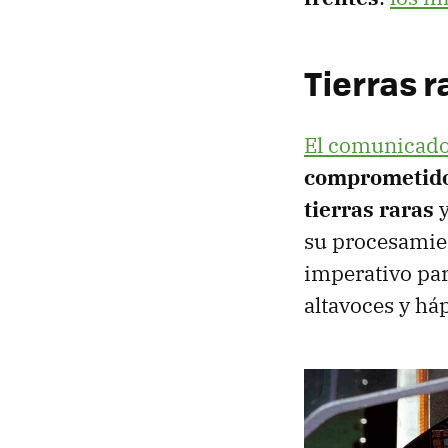
Tierras r
El comunicado
comprometido 
tierras raras
y
su procesamien
imperativo para
altavoces y há