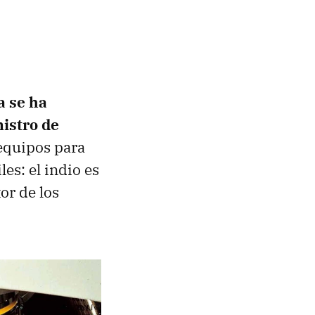
a se ha
istro de
 equipos para
es: el indio es
or de los