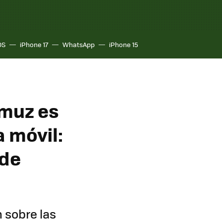
OS
iPhone 17
WhatsApp
iPhone 15
rmuz es
a móvil:
 de
 sobre las