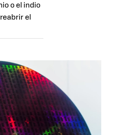
o o el indio
eabrir el