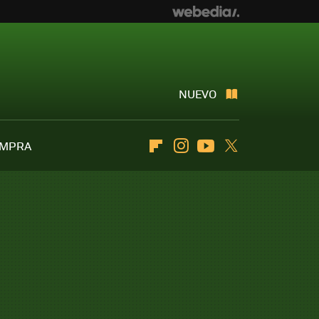
NUEVO
OMPRA
Flipboard
Instagram
Youtube
Twitter