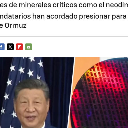
es de minerales críticos como el neodimi
atarios han acordado presionar para r
de Ormuz
FACEBOOK
TWITTER
FLIPBOARD
E-
MAIL