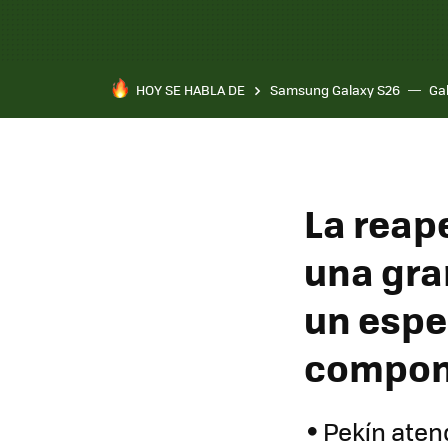
HOY SE HABLA DE
Samsung Galaxy S26
Ga
La reap
una gran
un espe
compon
Pekín aten