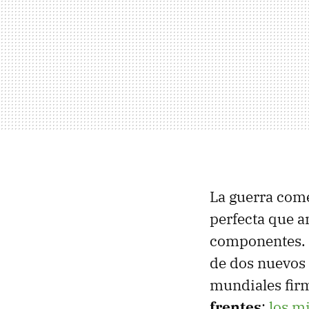
La guerra come
perfecta que a
componentes. C
de dos nuevos 
mundiales fir
frentes
:
los mi