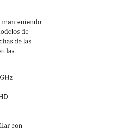
, manteniendo
modelos de
chas de las
on las
2 GHz
 HD
iar con