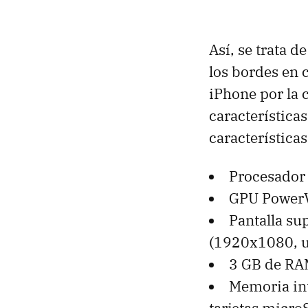
Así, se trata 
los bordes en 
iPhone por la 
características
característica
Procesador
GPU Power
Pantalla su
(1920x1080, 
3 GB de R
Memoria in