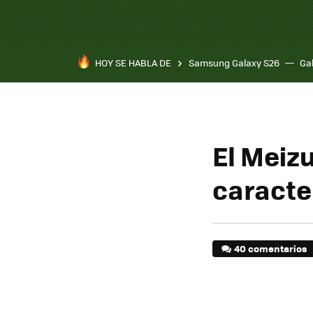
HOY SE HABLA DE
Samsung Galaxy S26
Ga
El Meizu
caracte
40 comentarios