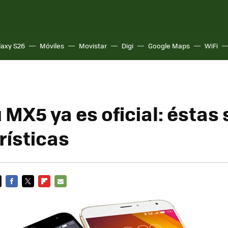
laxy S26
Móviles
Movistar
Digi
Google Maps
WiFi
 MX5 ya es oficial: éstas
rísticas
FACEBOOK
TWITTER
FLIPBOARD
E-
MAIL