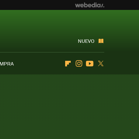
NUEVO
OMPRA
Flipboard
Instagram
Youtube
Twitter