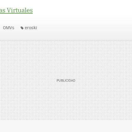
s Virtuales
OMVs
eroski