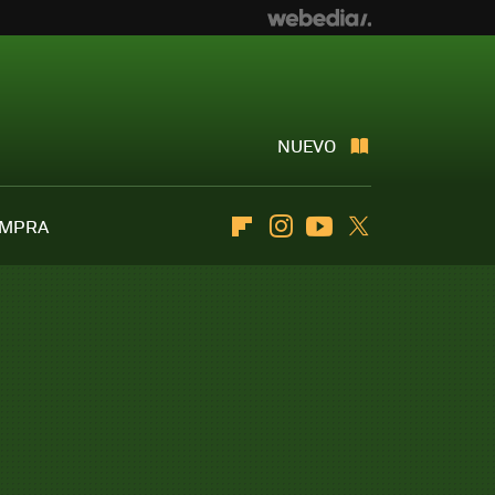
NUEVO
OMPRA
Flipboard
Instagram
Youtube
Twitter