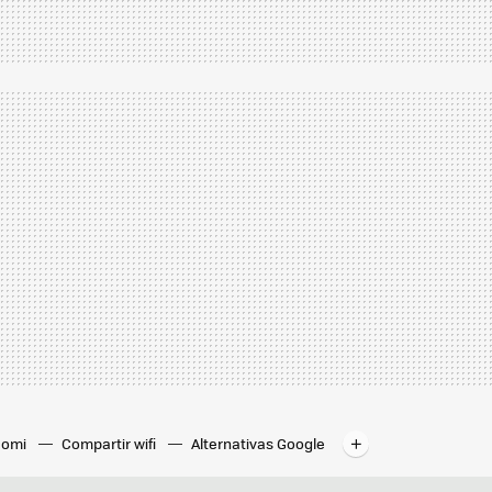
iaomi
Compartir wifi
Alternativas Google
Comprobar cobertura
Descargar música