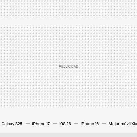
 Galaxy S25
iPhone 17
iOS 26
iPhone 16
Mejor móvil X
s de fibra y móvil baratas
Tarifas Movistar
Fibra, móvil y TV