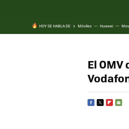
HOY SE HABLA DE
Móviles
Huawei
Mov
El OMV 
Vodafo
FACEBOOK
TWITTER
FLIPBOARD
E-
MAIL