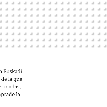
en Euskadi
 de la que
e tiendas,
mprado la