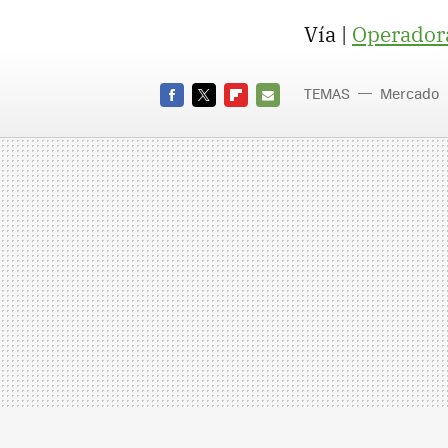
Vía |
Operadora
TEMAS
Mercado
FACEBOOK
TWITTER
FLIPBOARD
E-
MAIL