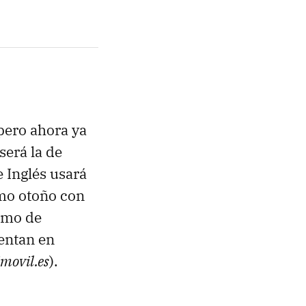
 pero ahora ya
será la de
 Inglés usará
imo otoño con
omo de
entan en
imovil.es
).