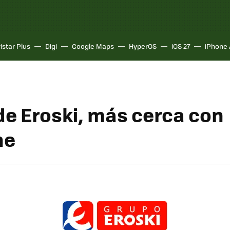
istar Plus
Digi
Google Maps
HyperOS
iOS 27
iPhone 
de Eroski, más cerca con
ne