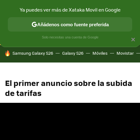
Ya puedes ver más de Xataka Movil en Google
CONECTIVIDAD
MÓVIL Y SOCIEDAD
APLICACIONES
COM
Añádenos como fuente preferida
Solo necesitas una cuenta de Google
×
HOY SE HABLA DE
Samsung Galaxy S26
Galaxy S26
Móviles
Movistar
El primer anuncio sobre la subida
de tarifas