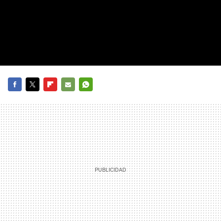
FACEBOOK
TWITTER
FLIPBOARD
E-
WHATSAPP
MAIL