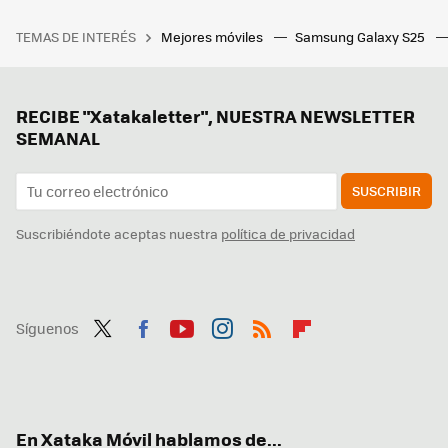
TEMAS DE INTERÉS
Mejores móviles
Samsung Galaxy S25
RECIBE "Xatakaletter", NUESTRA NEWSLETTER
SEMANAL
SUSCRIBIR
Suscribiéndote aceptas nuestra
política de privacidad
Síguenos
Twit
Fac
You
Inst
RSS
Flip
ter
ebo
tub
agr
boa
ok
e
am
rd
En Xataka Móvil hablamos de...