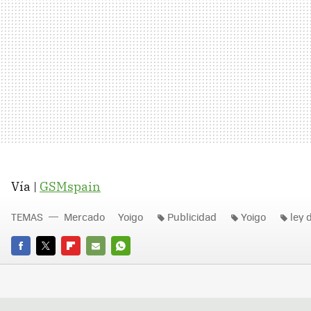
Vía |
GSMspain
TEMAS
Mercado
Yoigo
Publicidad
Yoigo
ley
FACEBOOK
TWITTER
FLIPBOARD
E-
WHATSAPP
MAIL