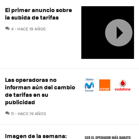
El primer anuncio sobre
la subida de tarifas
COMENTARIOS
4
HACE 19 AÑOS
Las operadoras no
informan aún del cambio
de tarifas en su
publicidad
COMENTARIOS
11
HACE 19 AÑOS
Imagen de la semana: