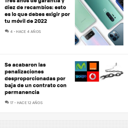
Tres años de garantía y
diez de recambios: esto
es lo que debes exigir por
tu móvil de 2022
COMENTARIOS
4
HACE 4 AÑOS
Se acabaron las
penalizaciones
desproporcionadas por
baja de un contrato con
permanencia
COMENTARIOS
17
HACE 12 AÑOS