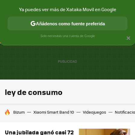
Ya puedes ver más de Xataka Movil en Google
CONECTIVIDAD
MÓVIL Y SOCIEDAD
APLICACIONES
COM
Añádenos como fuente preferida
Solo necesitas una cuenta de Google
×
ley de consumo
HOY SE HABLA DE
Bizum
Xiaomi Smart Band 10
Videojuegos
Notificaci
Una jubilada ganó casi 72