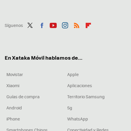
Síguenos
Twit
Fac
You
Inst
RSS
Flip
ter
ebo
tub
agr
boa
ok
e
am
rd
En Xataka Móvil hablamos de...
Movistar
Apple
Xiaomi
Aplicaciones
Guías de compra
Territorio Samsung
Android
5g
iPhone
WhatsApp
Smartphones Chinos
Conectividad y Redes