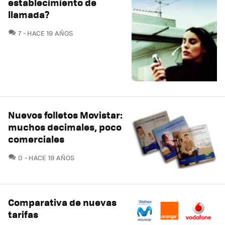
establecimiento de
llamada?
COMENTARIOS
7
HACE 19 AÑOS
Nuevos folletos Movistar:
muchos decimales, poco
comerciales
COMENTARIOS
0
HACE 19 AÑOS
Comparativa de nuevas
tarifas