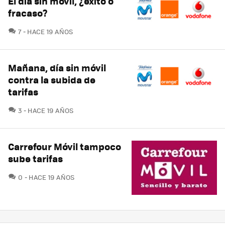
El día sin móvil, ¿éxito o
fracaso?
COMENTARIOS
7
HACE 19 AÑOS
Mañana, día sin móvil
contra la subida de
tarifas
COMENTARIOS
3
HACE 19 AÑOS
Carrefour Móvil tampoco
sube tarifas
COMENTARIOS
0
HACE 19 AÑOS