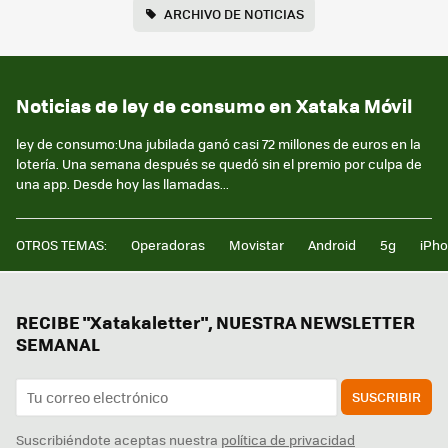
ARCHIVO DE NOTICIAS
Noticias de ley de consumo en Xataka Móvil
ley de consumo:Una jubilada ganó casi 72 millones de euros en la
lotería. Una semana después se quedó sin el premio por culpa de
una app. Desde hoy las llamadas...
OTROS TEMAS:
Operadoras
Movistar
Android
5g
iPh
RECIBE "Xatakaletter", NUESTRA NEWSLETTER
SEMANAL
SUSCRIBIR
Suscribiéndote aceptas nuestra
política de privacidad