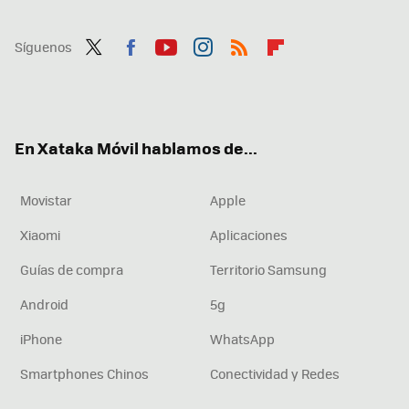
Síguenos
Twit
Fac
You
Inst
RSS
Flip
ter
ebo
tub
agr
boa
ok
e
am
rd
En Xataka Móvil hablamos de...
Movistar
Apple
Xiaomi
Aplicaciones
Guías de compra
Territorio Samsung
Android
5g
iPhone
WhatsApp
Smartphones Chinos
Conectividad y Redes