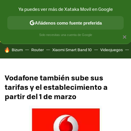
Ya puedes ver más de Xataka Movil en Google
CONECTIVIDAD
MÓVIL Y SOCIEDAD
APLICACIONES
COM
Añádenos como fuente preferida
Solo necesitas una cuenta de Google
×
HOY SE HABLA DE
Bizum
Router
Xiaomi Smart Band 10
Videojuegos
Vodafone también sube sus
tarifas y el establecimiento a
partir del 1 de marzo