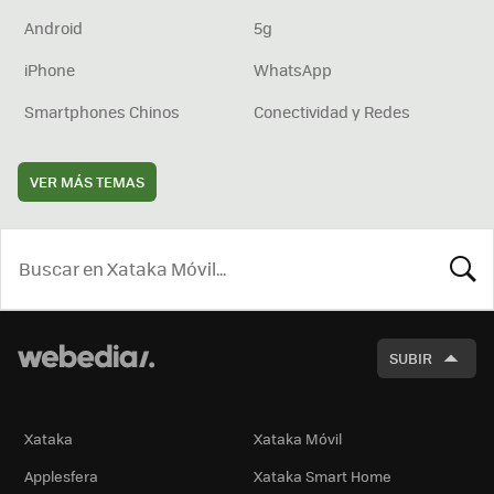
Android
5g
iPhone
WhatsApp
Smartphones Chinos
Conectividad y Redes
VER MÁS TEMAS
BUSCA
SUBIR
Xataka
Xataka Móvil
Applesfera
Xataka Smart Home