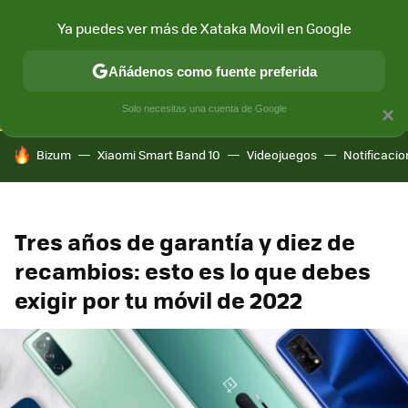
Ya puedes ver más de Xataka Movil en Google
CONECTIVIDAD
MÓVIL Y SOCIEDAD
APLICACIONES
COM
Añádenos como fuente preferida
Solo necesitas una cuenta de Google
×
HOY SE HABLA DE
Bizum
Xiaomi Smart Band 10
Videojuegos
Notificaci
Tres años de garantía y diez de
recambios: esto es lo que debes
exigir por tu móvil de 2022