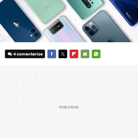
4 comentarios
FACEBOOK
TWITTER
FLIPBOARD
E-
WHATSAPP
MAIL