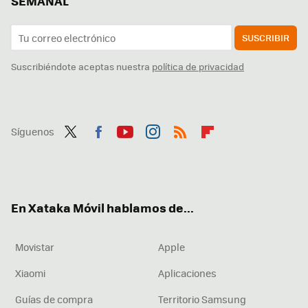
SEMANAL
SUSCRIBIR
Suscribiéndote aceptas nuestra
política de privacidad
Síguenos
Twit
Fac
You
Inst
RSS
Flip
ter
ebo
tub
agr
boa
ok
e
am
rd
En Xataka Móvil hablamos de...
Movistar
Apple
Xiaomi
Aplicaciones
Guías de compra
Territorio Samsung