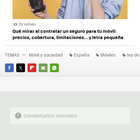
EN XATAKA
Qué mirar al contratar un seguro para tu móvil:
precios, cobertura, limitaciones... y letra pequeña
TEMAS
Móvil y sociedad
España
Móviles
ley d
FACEBOOK
TWITTER
FLIPBOARD
E-
WHATSAPP
MAIL
Comentarios cerrados