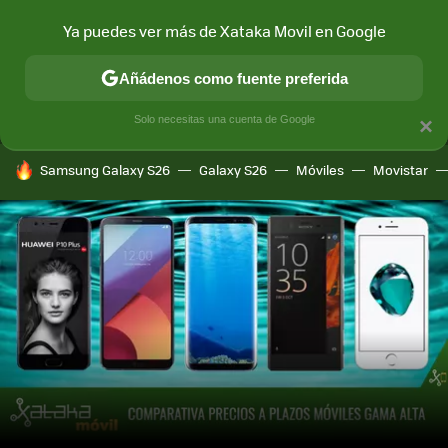
Ya puedes ver más de Xataka Movil en Google
MENÚ
NUEVO
Añádenos como fuente preferida
CONECTIVIDAD
MÓVIL Y SOCIEDAD
APLICACIONES
COM
Solo necesitas una cuenta de Google
×
HOY SE HABLA DE
Samsung Galaxy S26
Galaxy S26
Móviles
Movistar