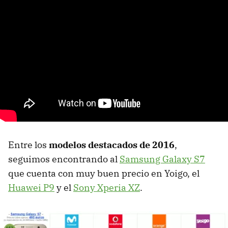
Entre los
modelos destacados de 2016
,
seguimos encontrando al
Samsung Galaxy S7
que cuenta con muy buen precio en Yoigo, el
Huawei P9
y el
Sony Xperia XZ
.