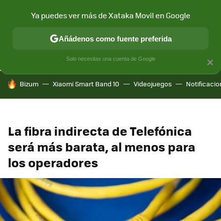
Ya puedes ver más de Xataka Movil en Google
CONECTIVIDAD
MÓVIL Y SOCIEDAD
APLICACIONES
COM
Añádenos como fuente preferida
Solo necesitas una cuenta de Google
×
HOY SE HABLA DE
Bizum
Xiaomi Smart Band 10
Videojuegos
Notificaci
La fibra indirecta de Telefónica
será más barata, al menos para
los operadores