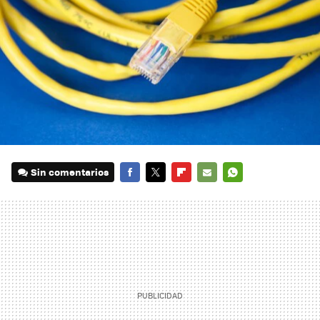
Sin comentarios
FACEBOOK
TWITTER
FLIPBOARD
E-
WHATSAPP
MAIL