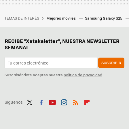
TEMAS DE INTERÉS
Mejores móviles
Samsung Galaxy S25
RECIBE "Xatakaletter", NUESTRA NEWSLETTER
SEMANAL
SUSCRIBIR
Suscribiéndote aceptas nuestra
política de privacidad
Síguenos
Twit
Fac
You
Inst
RSS
Flip
ter
ebo
tub
agr
boa
ok
e
am
rd