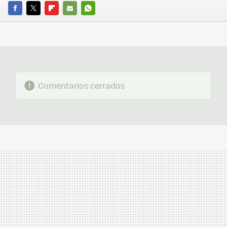
FACEBOOK
TWITTER
FLIPBOARD
E-
WHATSAPP
MAIL
Comentarios cerrados