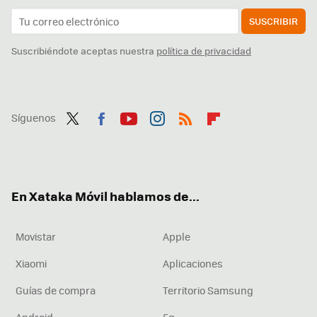
SUSCRIBIR
Suscribiéndote aceptas nuestra
política de privacidad
Síguenos
Twit
Fac
You
Inst
RSS
Flip
ter
ebo
tub
agr
boa
ok
e
am
rd
En Xataka Móvil hablamos de...
Movistar
Apple
Xiaomi
Aplicaciones
Guías de compra
Territorio Samsung