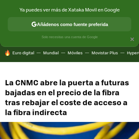
Ya puedes ver más de Xataka Movil en Google
MENÚ
NUEVO
Añádenos como fuente preferida
CONECTIVIDAD
MÓVIL Y SOCIEDAD
APLICACIONES
COM
Solo necesitas una cuenta de Google
×
HOY SE HABLA DE
Euro digital
Mundial
Móviles
Movistar Plus
Hyper
La CNMC abre la puerta a futuras
bajadas en el precio de la fibra
tras rebajar el coste de acceso a
la fibra indirecta