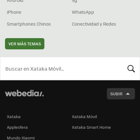
Android
5g
iPhone
WhatsApp
Smartphones Chinos
Conectividad y Redes
VER MÁS TEMAS
BUSCA
SUBIR
Xataka
Xataka Móvil
Applesfera
Xataka Smart Home
Mundo Xiaomi