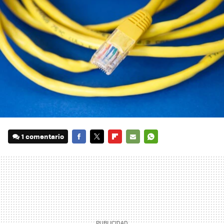
1 comentario
FACEBOOK
TWITTER
FLIPBOARD
E-
WHATSAPP
MAIL