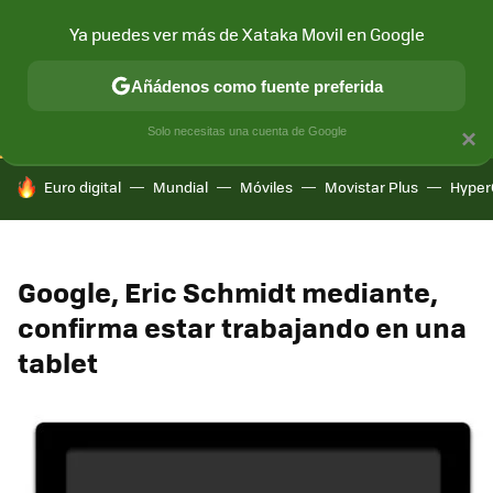
Ya puedes ver más de Xataka Movil en Google
CONECTIVIDAD
MÓVIL Y SOCIEDAD
APLICACIONES
COM
Añádenos como fuente preferida
Solo necesitas una cuenta de Google
×
HOY SE HABLA DE
Euro digital
Mundial
Móviles
Movistar Plus
Hyper
Google, Eric Schmidt mediante,
confirma estar trabajando en una
tablet