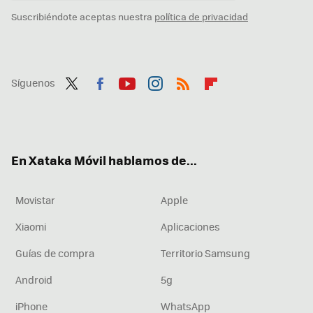
Suscribiéndote aceptas nuestra
política de privacidad
Síguenos
Twit
Fac
You
Inst
RSS
Flip
ter
ebo
tub
agr
boa
ok
e
am
rd
En Xataka Móvil hablamos de...
Movistar
Apple
Xiaomi
Aplicaciones
Guías de compra
Territorio Samsung
Android
5g
iPhone
WhatsApp