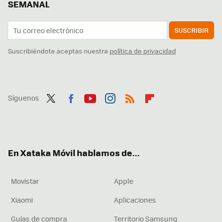
SEMANAL
SUSCRIBIR
Suscribiéndote aceptas nuestra
política de privacidad
Síguenos
Twit
Fac
You
Inst
RSS
Flip
ter
ebo
tub
agr
boa
ok
e
am
rd
En Xataka Móvil hablamos de...
Movistar
Apple
Xiaomi
Aplicaciones
Guías de compra
Territorio Samsung