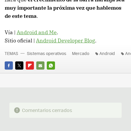
muy importante la próxima vez que hablemos
de este tema
.
Vía |
Android and Me
.
Sitio oficial |
Android Developer Blog
.
TEMAS
Sistemas operativos
Mercado
Android
An
FACEBOOK
TWITTER
FLIPBOARD
E-
WHATSAPP
MAIL
Comentarios cerrados