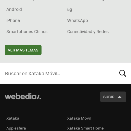
Android
5g
iPhone
WhatsApp
Smartphones Chinos
Conectividad y Redes
VER MÁS TEMAS
BUSCA
SUBIR
Xataka
Xataka Móvil
Applesfera
Xataka Smart Home