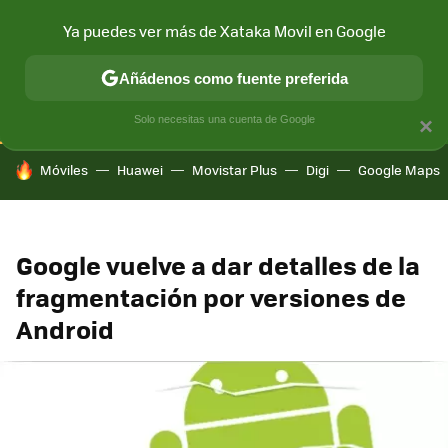
Ya puedes ver más de Xataka Movil en Google
CONECTIVIDAD
MÓVIL Y SOCIEDAD
APLICACIONES
COM
Añádenos como fuente preferida
Solo necesitas una cuenta de Google
×
HOY SE HABLA DE
Móviles
Huawei
Movistar Plus
Digi
Google Maps
Google vuelve a dar detalles de la
fragmentación por versiones de
Android