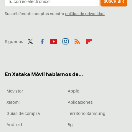
SUSCRIBIR
Suscribiéndote aceptas nuestra
política de privacidad
Síguenos
Twit
Fac
You
Inst
RSS
Flip
ter
ebo
tub
agr
boa
ok
e
am
rd
En Xataka Móvil hablamos de...
Movistar
Apple
Xiaomi
Aplicaciones
Guías de compra
Territorio Samsung
Android
5g