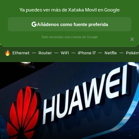
Ya puedes ver más de Xataka Movil en Google
CONECTIVIDAD
MÓVIL Y SOCIEDAD
APLICACIONES
COM
Añádenos como fuente preferida
Solo necesitas una cuenta de Google
×
HOY SE HABLA DE
Ethernet
Router
WiFi
iPhone 17
Netflix
Pokém