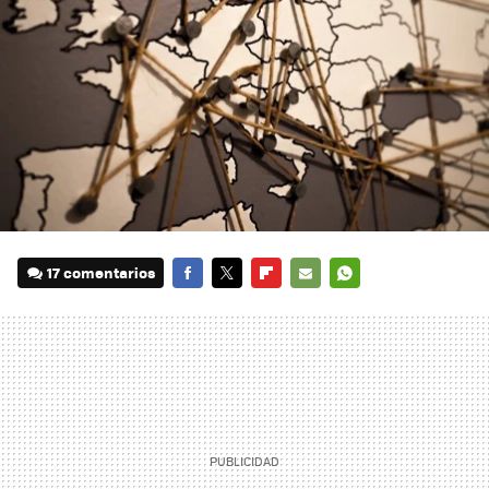
17 comentarios
FACEBOOK
TWITTER
FLIPBOARD
E-
WHATSAPP
MAIL