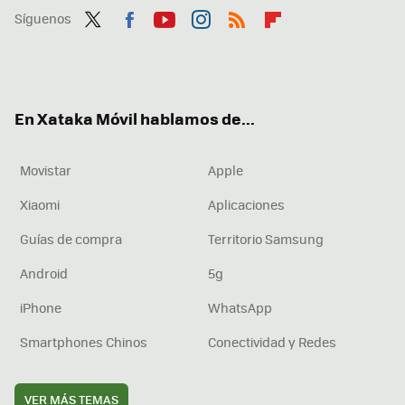
Síguenos
Twit
Fac
You
Inst
RSS
Flip
ter
ebo
tub
agr
boa
ok
e
am
rd
En Xataka Móvil hablamos de...
Movistar
Apple
Xiaomi
Aplicaciones
Guías de compra
Territorio Samsung
Android
5g
iPhone
WhatsApp
Smartphones Chinos
Conectividad y Redes
VER MÁS TEMAS