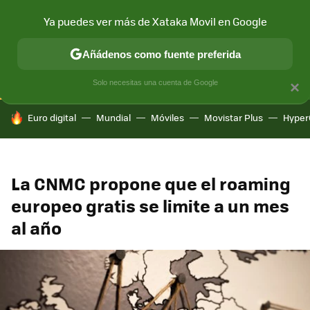
Ya puedes ver más de Xataka Movil en Google
CONECTIVIDAD
MÓVIL Y SOCIEDAD
APLICACIONES
COM
Añádenos como fuente preferida
Solo necesitas una cuenta de Google
×
HOY SE HABLA DE
Euro digital
Mundial
Móviles
Movistar Plus
Hyper
La CNMC propone que el roaming
europeo gratis se limite a un mes
al año