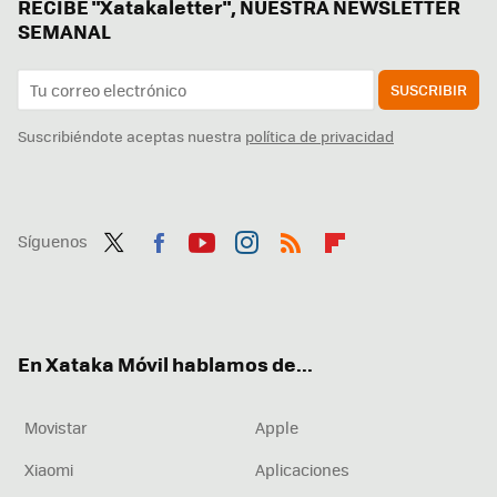
RECIBE "Xatakaletter", NUESTRA NEWSLETTER
SEMANAL
SUSCRIBIR
Suscribiéndote aceptas nuestra
política de privacidad
Síguenos
Twit
Fac
You
Inst
RSS
Flip
ter
ebo
tub
agr
boa
ok
e
am
rd
En Xataka Móvil hablamos de...
Movistar
Apple
Xiaomi
Aplicaciones