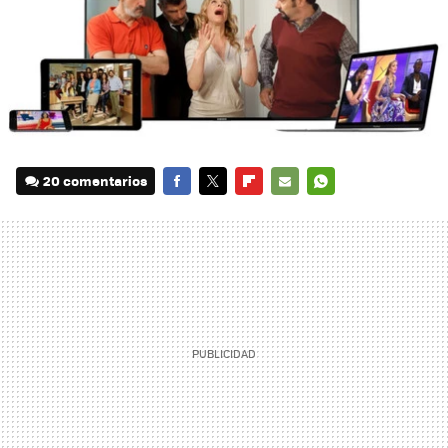
20 comentarios
FACEBOOK
TWITTER
FLIPBOARD
E-
WHATSAPP
MAIL