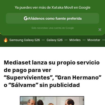
Ya puedes ver más de Xataka Movil en Google
CONECTIVIDAD
MÓVIL Y SOCIEDAD
APLICACIONES
COM
Añádenos como fuente preferida
Solo necesitas una cuenta de Google
×
HOY SE HABLA DE
Samsung Galaxy S26
Galaxy S26
Móviles
Movistar
Mediaset lanza su propio servicio
de pago para ver
“Supervivientes”, “Gran Hermano”
o “Sálvame” sin publicidad