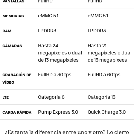
FullHD
FullHD
PANTALLAS
eMMC 5.1
eMMC 5.1
MEMORIAS
LPDDR3
LPDDR3
RAM
Hasta 24
Hasta 21
CÁMARAS
megapíxeles o dual
megapíxeles o dual
de 13 megapíxeles
de 13 megapíxees
FullHD a 30 fps
FullHD a 60fps
GRABACIÓN DE
VÍDEO
Categoría 6
Categoría 13
LTE
Pump Express 3.0
Quick Charge 3.0
CARGA RÁPIDA
¿Es tanta la diferencia entre uno y otro? Lo cierto