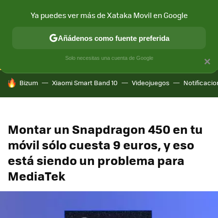
Ya puedes ver más de Xataka Movil en Google
CONECTIVIDAD
MÓVIL Y SOCIEDAD
APLICACIONES
COM
Añádenos como fuente preferida
Solo necesitas una cuenta de Google
×
HOY SE HABLA DE
Bizum
Xiaomi Smart Band 10
Videojuegos
Notificaci
Montar un Snapdragon 450 en tu
móvil sólo cuesta 9 euros, y eso
está siendo un problema para
MediaTek