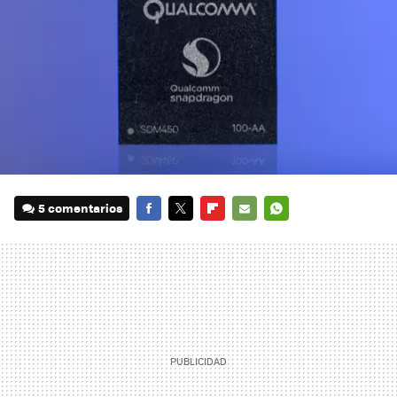
5 comentarios
FACEBOOK
TWITTER
FLIPBOARD
E-
WHATSAPP
MAIL