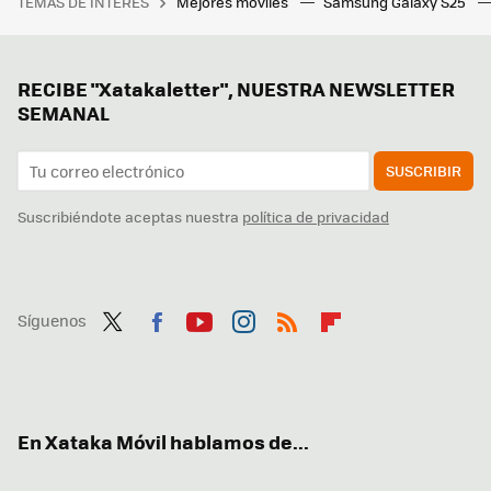
TEMAS DE INTERÉS
Mejores móviles
Samsung Galaxy S25
RECIBE "Xatakaletter", NUESTRA NEWSLETTER
SEMANAL
SUSCRIBIR
Suscribiéndote aceptas nuestra
política de privacidad
Síguenos
Twit
Fac
You
Inst
RSS
Flip
ter
ebo
tub
agr
boa
ok
e
am
rd
En Xataka Móvil hablamos de...