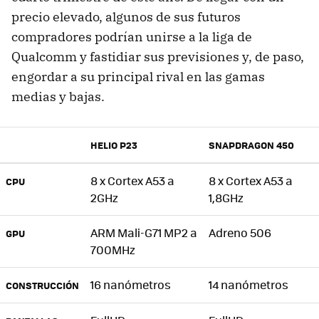
precio elevado, algunos de sus futuros
compradores podrían unirse a la liga de
Qualcomm y fastidiar sus previsiones y, de paso,
engordar a su principal rival en las gamas
medias y bajas.
HELIO P23
SNAPDRAGON 450
8 x Cortex A53 a
8 x Cortex A53 a
CPU
2GHz
1,8GHz
ARM Mali-G71 MP2 a
Adreno 506
GPU
700MHz
16 nanómetros
14 nanómetros
CONSTRUCCIÓN