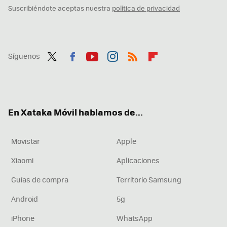
Suscribiéndote aceptas nuestra
política de privacidad
Síguenos
Twit
Fac
You
Inst
RSS
Flip
ter
ebo
tub
agr
boa
ok
e
am
rd
En Xataka Móvil hablamos de...
Movistar
Apple
Xiaomi
Aplicaciones
Guías de compra
Territorio Samsung
Android
5g
iPhone
WhatsApp