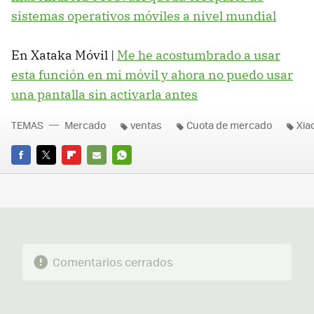
sistemas operativos móviles a nivel mundial
En Xataka Móvil |
Me he acostumbrado a usar
esta función en mi móvil y ahora no puedo usar
una pantalla sin activarla antes
TEMAS
Mercado
ventas
Cuota de mercado
Xia
FACEBOOK
TWITTER
FLIPBOARD
E-
WHATSAPP
MAIL
Comentarios cerrados