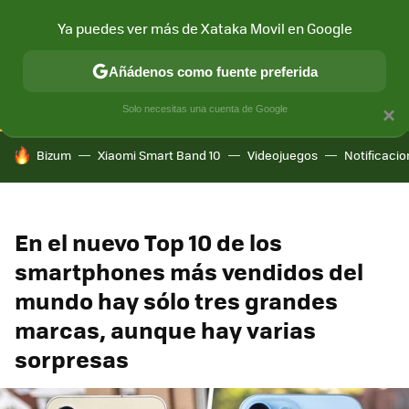
Ya puedes ver más de Xataka Movil en Google
CONECTIVIDAD
MÓVIL Y SOCIEDAD
APLICACIONES
COM
Añádenos como fuente preferida
Solo necesitas una cuenta de Google
×
HOY SE HABLA DE
Bizum
Xiaomi Smart Band 10
Videojuegos
Notificaci
En el nuevo Top 10 de los
smartphones más vendidos del
mundo hay sólo tres grandes
marcas, aunque hay varias
sorpresas