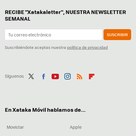
RECIBE "Xatakaletter", NUESTRA NEWSLETTER
SEMANAL
SUSCRIBIR
Suscribiéndote aceptas nuestra
política de privacidad
Síguenos
Twit
Fac
You
Inst
RSS
Flip
ter
ebo
tub
agr
boa
ok
e
am
rd
En Xataka Móvil hablamos de...
Movistar
Apple