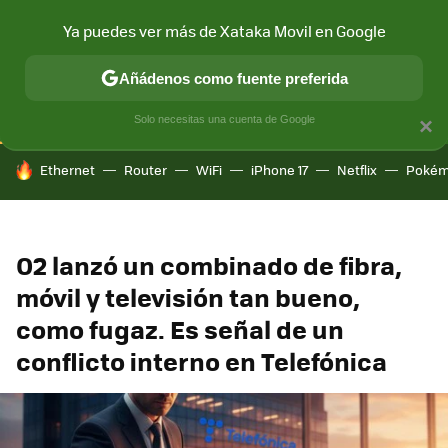
Ya puedes ver más de Xataka Movil en Google
CONECTIVIDAD
MÓVIL Y SOCIEDAD
APLICACIONES
COM
Añádenos como fuente preferida
Solo necesitas una cuenta de Google
×
HOY SE HABLA DE
Ethernet
Router
WiFi
iPhone 17
Netflix
Pokém
O2 lanzó un combinado de fibra,
móvil y televisión tan bueno,
como fugaz. Es señal de un
conflicto interno en Telefónica