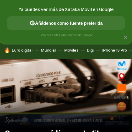
Ya puedes ver más de Xataka Movil en Google
CONECTIVIDAD
MÓVIL Y SOCIEDAD
APLICACIONES
COM
Añádenos como fuente preferida
Solo necesitas una cuenta de Google
×
HOY SE HABLA DE
Euro digital
Mundial
Móviles
Digi
iPhone 18 Pro