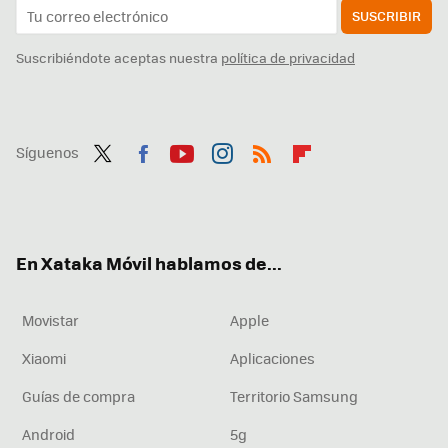
SUSCRIBIR
Suscribiéndote aceptas nuestra
política de privacidad
Síguenos
Twit
Fac
You
Inst
RSS
Flip
ter
ebo
tub
agr
boa
ok
e
am
rd
En Xataka Móvil hablamos de...
Movistar
Apple
Xiaomi
Aplicaciones
Guías de compra
Territorio Samsung
Android
5g