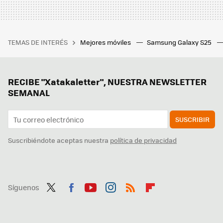
TEMAS DE INTERÉS
Mejores móviles
Samsung Galaxy S25
RECIBE "Xatakaletter", NUESTRA NEWSLETTER
SEMANAL
SUSCRIBIR
Suscribiéndote aceptas nuestra
política de privacidad
Síguenos
Twit
Fac
You
Inst
RSS
Flip
ter
ebo
tub
agr
boa