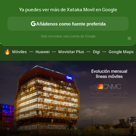
Ya puedes ver más de Xataka Movil en Google
CONECTIVIDAD
MÓVIL Y SOCIEDAD
APLICACIONES
COM
Añádenos como fuente preferida
Solo necesitas una cuenta de Google
×
HOY SE HABLA DE
Móviles
Huawei
Movistar Plus
Digi
Google Maps