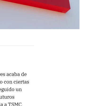
res acaba de
o con ciertas
seguido un
futuros
eja a TSMC