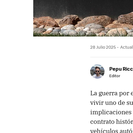
28 Julio 2025
Actuali
Pepu Ric
Editor
La guerra por 
vivir uno de s
implicaciones 
contrato histó
vehículos autó