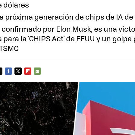
e dólares
la próxima generación de chips de IA de
, confirmado por Elon Musk, es una victo
 para la 'CHIPS Act' de EEUU y un golpe 
 TSMC
FACEBOOK
TWITTER
FLIPBOARD
E-
MAIL