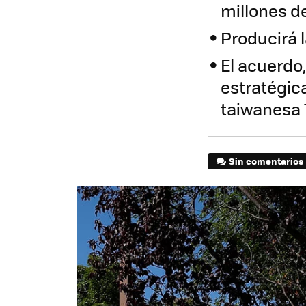
millones d
Producirá 
El acuerdo
estratégica
taiwanesa
Sin comentarios