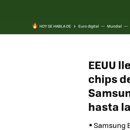
HOY SE HABLA DE
Euro digital
Mundial
EEUU ll
chips d
Samsung
hasta l
Samsung El