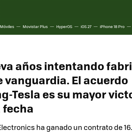
Móviles
Movistar Plus
HyperOS
iOS 27
iPhone 18 Pro
eva años intentando fabr
e vanguardia. El acuerdo
-Tesla es su mayor vict
a fecha
ectronics ha ganado un contrato de 16