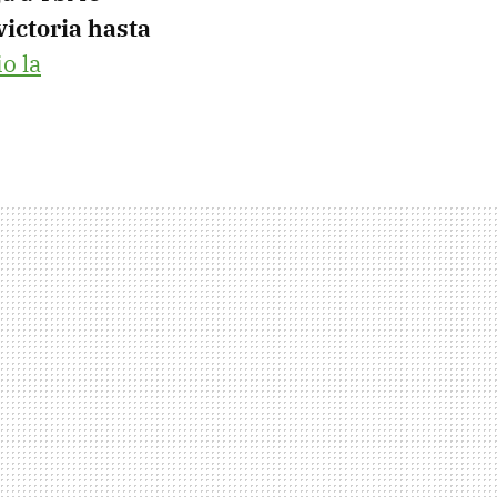
victoria hasta
io la